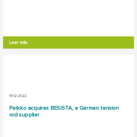
Leer más
19.12.2022
Peikko acquires BESISTA, a German tension
rod supplier