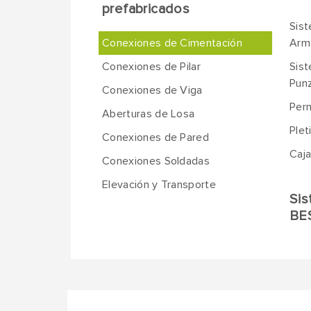
prefabricados
Sis
Conexiones de Cimentación
Arm
Conexiones de Pilar
Sis
Pun
Conexiones de Viga
Per
Aberturas de Losa
Plet
Conexiones de Pared
Caj
Conexiones Soldadas
Elevación y Transporte
Sis
BE