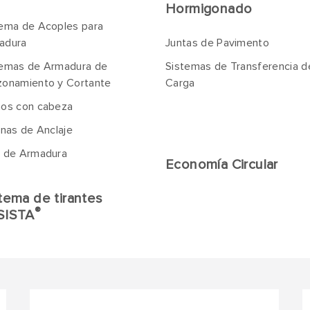
Hormigonado
tema de Acoples para
adura
Juntas de Pavimento
temas de Armadura de
Sistemas de Transferencia d
zonamiento y Cortante
Carga
nos con cabeza
inas de Anclaje
a de Armadura
Economía Circular
tema de tirantes
®
SISTA