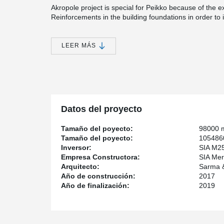
Akropole project is special for Peikko because of the 
Reinforcements in the building foundations in order to 
Akropole will be the most modern shopping centre and of
the widest choice of services and entertainment under 
LEER MÁS
as restaurants and cafes that will be able to serve ove
car park with availability for 2 300 cars.
The shopping centre will be built in the place of the 
of the facades of the old factory buildings will be resto
Datos del proyecto
Tamaño del poyecto:
98000 
Tamaño del poyecto:
1054860
Inversor:
SIA M2
Empresa Constructora:
SIA Mer
Arquitecto:
Sarma &
Año de construcción:
2017
Año de finalización:
2019