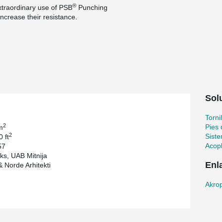
®
extraordinary use of PSB
Punching
increase their resistance.
fice building in the capital of Latvia, providing
one roof - cinema, ice arena and bowling as well
r 2 000 people at one time. Building includes a
legendary Kuznetsov porcelain factory. Fragments
red using authentic bricks.
Sol
Torni
2
Pies 
m
2
Sist
 ft
Acop
57
ks, UAB Mitnija
Enl
 Norde Arhitekti
Akrop