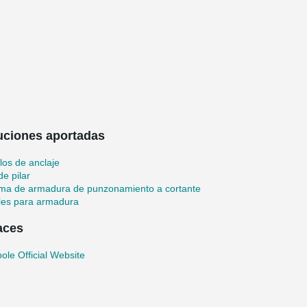
uciones aportadas
llos de anclaje
de pilar
ema de armadura de punzonamiento a cortante
les para armadura
aces
ole Official Website