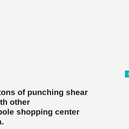
 tons of punching shear
th other
pole shopping center
a.