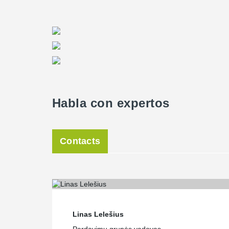
Habla con expertos
Contacts
Linas Lelešius
Pardavimų grupės vadovas