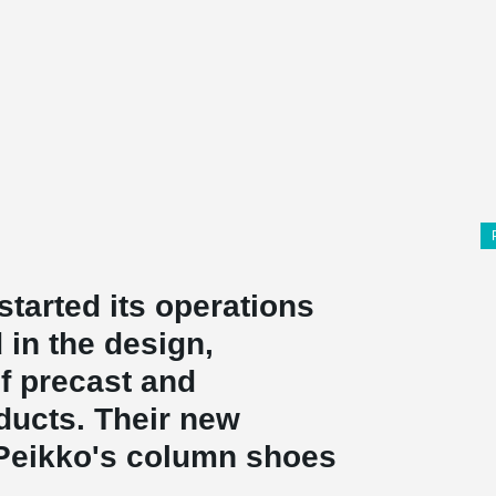
tarted its operations
 in the design,
f precast and
ducts. Their new
 Peikko's column shoes