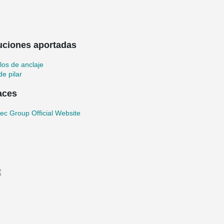
uciones aportadas
llos de anclaje
de pilar
aces
ec Group Official Website