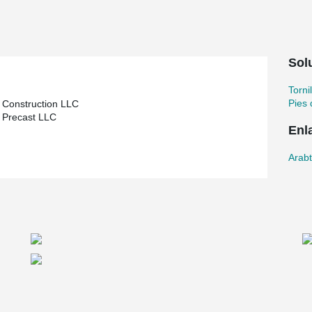
Sol
Torni
Pies 
 Construction LLC
 Precast LLC
Enl
Arabt