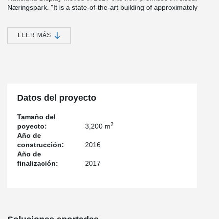
Næringspark. "It is a state-of-the-art building of approximately
3,200 square meters, adapted to our production, development,
administration, sales, packaging, warehouse and all other
features," Trond said. K. Johannessen, CEO of Hatteland Display.
LEER MÁS
Source: https://www.medvind24.no/it-og-media/hatteland-display-
bygger-nytt-og-flytter
®
Peikko's DELTABEAM
solution enabled long spans with flexible
and open spaces in the building.
Datos del proyecto
Tamaño del
2
poyecto:
3,200 m
Año de
construcción:
2016
Año de
finalización:
2017