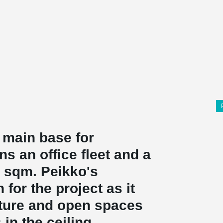
 main base for
ns an office fleet and a
0 sqm. Peikko's
for the project as it
cture and open spaces
in the ceiling.