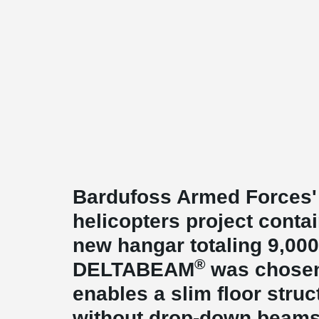
Bardufoss Armed Forces'
helicopters project contai
new hangar totaling 9,00
®
DELTABEAM
was chosen 
enables a slim floor stru
without drop-down beams 