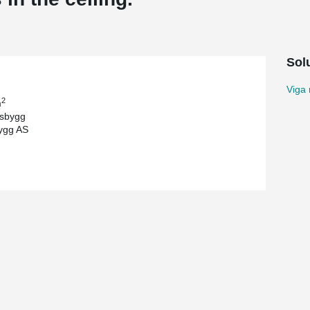
Sol
Viga
2
m
rsbygg
ygg AS