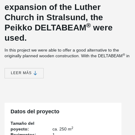
expansion of the Luther
Church in Stralsund, the
®
Peikko DELTABEAM
were
used.
In this project we were able to offer a good alternative to the
®
originally planned wooden construction. With the DELTABEAM
in
connection with very slim in-situ concrete slabs we could realize a
good solution.
LEER MÁS
The main challenge here were the high requirements in terms of
usability. The ceiling was only allowed to deform minimally here,
as a mobile partition wall had to be connected later.
This could be optimally achieved with our stiffer composite beam,
®
the DELTABEAM
.
Datos del proyecto
Tamaño del
2
poyecto:
ca. 250 m
Pavimentos:
1