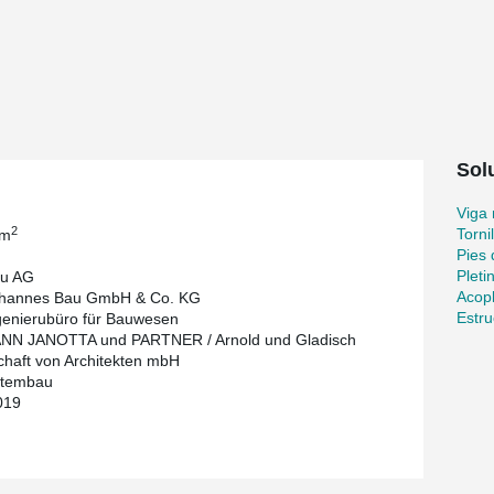
nce regulations, providing added peace of mind to
elements offers the investor significant
construction delays, ultimately expediting the
Sol
Viga
2
Torni
 m
Pies 
Pleti
u AG
Acop
Johannes Bau GmbH & Co. KG
Estr
enierubüro für Bauwesen
N JANOTTA und PARTNER / Arnold und Gladisch
chaft von Architekten mbH
tembau
019