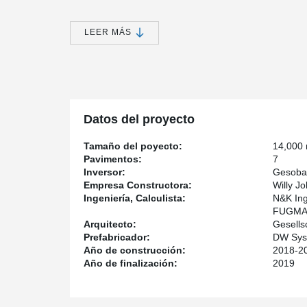
sound design but also complies with local fire resista
investors. Moreover, the strategic use of prefabricated 
advantages, facilitating swift assembly and minimizing 
LEER MÁS
process of generating revenue from parking fees.
Datos del proyecto
Tamaño del poyecto:
14,000
Pavimentos:
7
Inversor:
Gesoba
Empresa Constructora:
Willy 
Ingeniería, Calculista:
N&K Ing
FUGMAN
Arquitecto:
Gesells
Prefabricador:
DW Sys
Año de construcción:
2018-2
Año de finalización:
2019