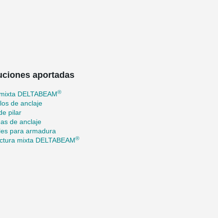
uciones aportadas
®
 mixta DELTABEAM
llos de anclaje
de pilar
nas de anclaje
les para armadura
®
uctura mixta DELTABEAM