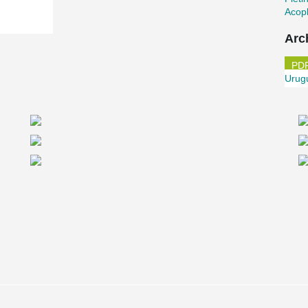
Acop
Arc
Urug