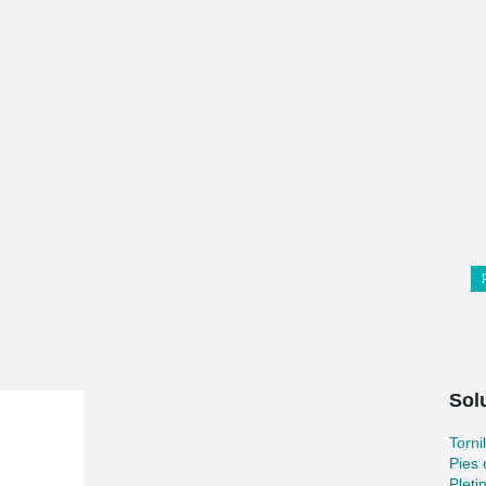
Sol
Torni
Pies 
Pleti