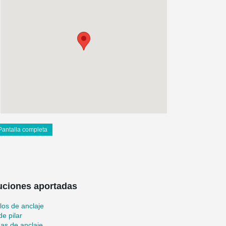
Pantalla completa
uciones aportadas
llos de anclaje
de pilar
nas de anclaje