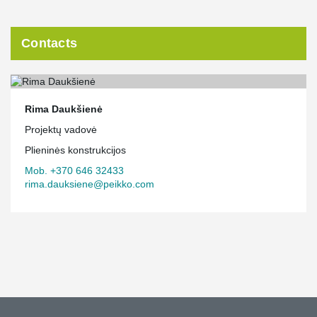
Contacts
Rima Daukšienė
Projektų vadovė
Plieninės konstrukcijos
Mob. +370 646 32433
rima.dauksiene@peikko.com