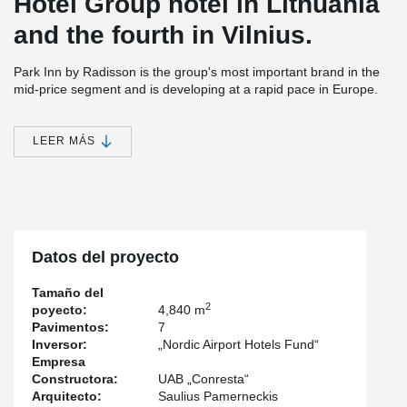
Hotel Group hotel in Lithuania
and the fourth in Vilnius.
Park Inn by Radisson is the group's most important brand in the
mid-price segment and is developing at a rapid pace in Europe.
The new 8 floors, 5,000 sq.m. area of the hotel will have 120
rooms, 500 sq.m. transformable business meeting space,
restaurant and gym.
LEER MÁS
Investments in the Park Inn by Radisson Vilnius Airport Hotel &
Business Center are planned to reach up to 10 million euros.
®
®
Peikko has supplied WELDA
Anchor Plates, HPM
Rebar Anchor
®
Bolts, PVL
Connecting Loops.
Datos del proyecto
Tamaño del
2
poyecto:
4,840 m
Pavimentos:
7
Inversor:
„Nordic Airport Hotels Fund“
Empresa
Constructora:
UAB „Conresta“
Arquitecto:
Saulius Pamerneckis