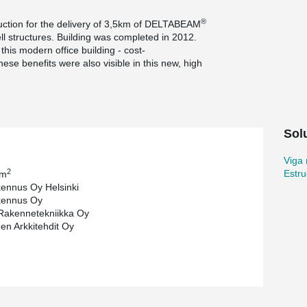
®
uction for the delivery of 3,5km of DELTABEAM
 structures. Building was completed in 2012.
this modern office building - cost-
hese benefits were also visible in this new, high
Sol
Viga
2
Estr
 m
ennus Oy Helsinki
kennus Oy
Rakennetekniikka Oy
nen Arkkitehdit Oy