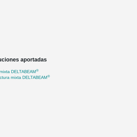
uciones aportadas
®
 mixta DELTABEAM
®
uctura mixta DELTABEAM