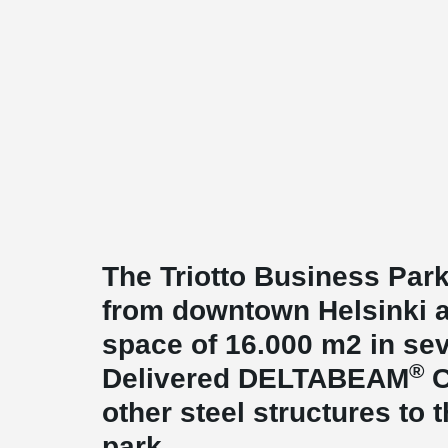
The Triotto Business Park
from downtown Helsinki an
space of 16.000 m2 in sev
®
Delivered DELTABEAM
C
other steel structures to
park.